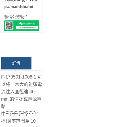
p://m.chfdc.net
微信公眾號:?
詳情
F-170501-1008-1 可
以將非常大的射頻電
流注入直徑達 40
mm 的信號或電源電
路
中?？
捎妙l率范圍為 10