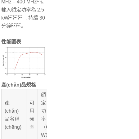
MHz – 400 MHz。
輸入額定功率為 2.5
kW，持續 30
分鐘。
性能圖表
產(chǎn)品規格
額
產
可
定
內
外
高
(chǎn)
用
功
徑
徑
度
校準夾
標
品名稱
頻
率
（m
（m
（m
具
準
(chēng)
率
（C
m）
m）
m）
W）