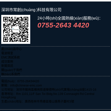
170501...
170701...
深圳市常創(chuàng )科技有限公司
24小時(shí)全國熱線(xiàn)服務(wù)：
0755-2643 4420
產(chǎn)品中心
電波暗室
EMC測試系統
成功案例
新聞資訊
關(guān)于我們
聯(lián)系我們
電話(huà)：0755-26434420
郵箱：info@chinese-emc.com
公司地址：深圳市龍崗區橫崗街道榮德時(shí)代廣場(chǎng)B座1415-16
香港地址：Rm 1101,11/F San Toi Bldg,No.139 Connaught Rd Central
HongKong
生產(chǎn)地址：廣西桂林市秀峰區矮山塘燕子巖村3號