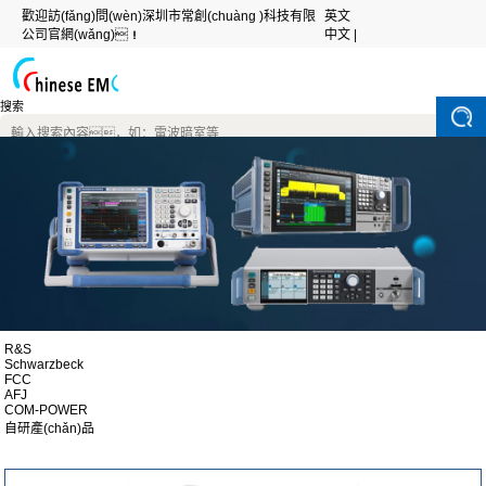
歡迎訪(fǎng)問(wèn)深圳市常創(chuàng )科技有限
英文
公司官網(wǎng)！
中文 |
搜索
R&S
Schwarzbeck
FCC
AFJ
COM-POWER
自研產(chǎn)品