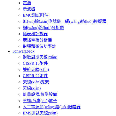
電源
示波器
EMC測試附件
無(wú)線(xiàn)測試儀 – 網(wǎng)絡(luò )模擬器
網(wǎng)絡(luò )分析儀
儀表和計數器
廣播電視分析儀
射頻和微波功率計
Schwarzbeck
對數周期天線(xiàn)
CISPR 15附件
雙錐天線(xiàn)
CISPR 22附件
天線(xiàn)支架
天線(xiàn)
計量設備/校準設備
軍標/汽車(chē)電子
人工電源網(wǎng)絡(luò )限幅器
EMS測試天線(xiàn)