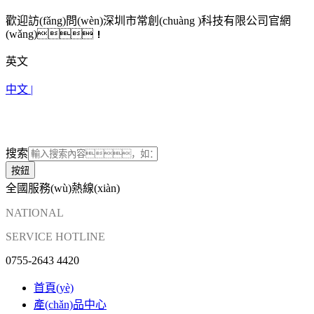
歡迎訪(fǎng)問(wèn)深圳市常創(chuàng )科技有限公司官網
(wǎng)！
英文
中文 |
搜索
全國服務(wù)熱線(xiàn)
NATIONAL
SERVICE HOTLINE
0755-2643 4420
首頁(yè)
產(chǎn)品中心