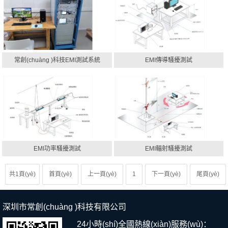
常創(chuàng )科技EMI測試系統
EMI傳導騷擾測試
EMI功率騷擾測試
EMI輻射騷擾測試
共1頁(yè)
首頁(yè)
上一頁(yè)
1
下一頁(yè)
尾頁(yè)
深圳市常創(chuàng )科技有限公司
24小時(shí)全國熱線(xiàn)服務(wù)：