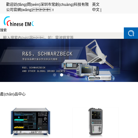
歡迎訪(fǎng)問(wèn)深圳市常創(chuàng)科技有限
英文
公司官網(wǎng)！
中文 |
搜索
產(chǎn)品中心