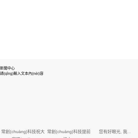
分
！
升
級
(
j
í
)
新聞中心
請(qǐng)輸入文本內(nèi)容
常創(chuàng)科技祝大
常創(chuàng)科技提前
您有好眼光, 我...