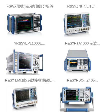
FSWX信號(hào)與頻譜分析儀
R&S?ZNH4/8/18/...
?R&S?EPL1000E...
R&S?RTA4000 示波...
R&S? EMI測(cè)試接收機(jī)E...
R&S?RSC-_Z405...