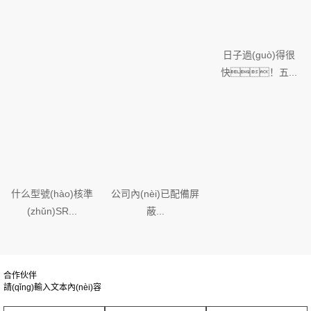
日子過(guò)得很
快！五...
什么型號(hào)核準
公司內(nèi)已配備屏
(zhǔn)SR...
蔽...
合作伙伴
請(qǐng)輸入文本內(nèi)容