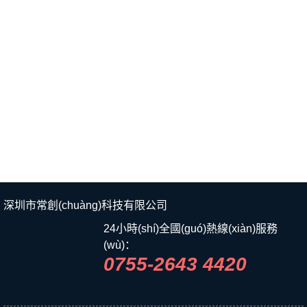
深圳市常創(chuàng)科技有限公司
24小時(shí)全國(guó)熱線(xiàn)服務
(wù)：
0755-2643 4420