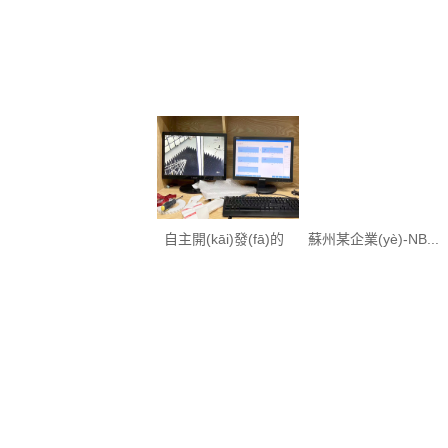
成
-
z
功
完
h
案
工
ǔ
例
n
—
)
—
自主開(kāi)發(fā)的
蘇州某企業(yè)-NB...
自
蘇
EMS...
主
州
開
某
(
企
k
業
ā
(
i
y
)
è