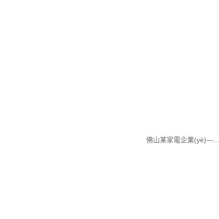

t

ǒ

n
，
g
擁
)
有
集
簡
成
(
j
i
ǎ
n
佛山某家電企業(yè)—...
)
佛
潔
山
直
某
觀
家
(
電
g
企