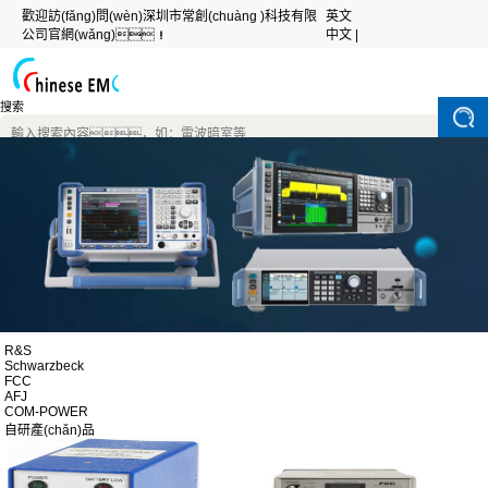
歡迎訪(fǎng)問(wèn)深圳市常創(chuàng )科技有限
英文
公司官網(wǎng)！
中文 |
搜索
R&S
Schwarzbeck
FCC
AFJ
COM-POWER
自研產(chǎn)品