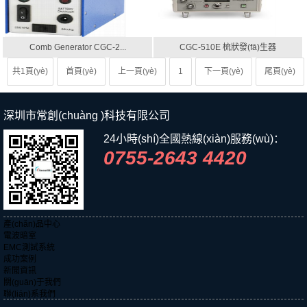
Comb Generator CGC-2...
CGC-510E 梳狀發(fā)生器
共1頁(yè)
首頁(yè)
上一頁(yè)
1
下一頁(yè)
尾頁(yè)
深圳市常創(chuàng )科技有限公司
24小時(shí)全國熱線(xiàn)服務(wù)：
0755-2643 4420
產(chǎn)品中心
電波暗室
EMC測試系統
成功案例
新聞資訊
關(guān)于我們
聯(lián)系我們