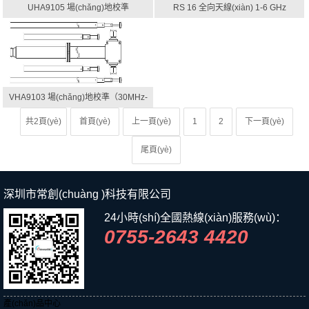
UHA9105 場(chǎng)地校準
RS 16 全向天線(xiàn) 1-6 GHz
（300MHz-...
VHA9103 場(chǎng)地校準（30MHz-
3...
共2頁(yè)
首頁(yè)
上一頁(yè)
1
2
下一頁(yè)
尾頁(yè)
深圳市常創(chuàng )科技有限公司
24小時(shí)全國熱線(xiàn)服務(wù)：
0755-2643 4420
產(chǎn)品中心