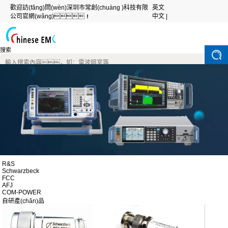
歡迎訪(fǎng)問(wèn)深圳市常創(chuàng )科技有限
英文
公司官網(wǎng)！
中文 |
搜索
R&S
Schwarzbeck
FCC
AFJ
COM-POWER
自研產(chǎn)品