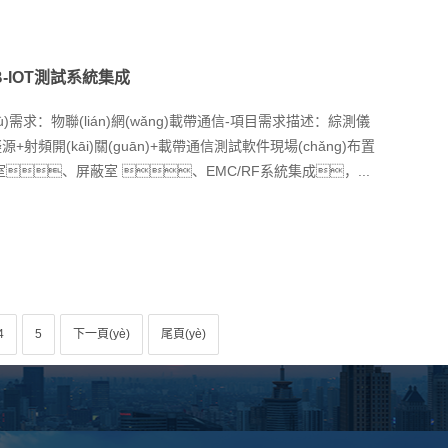
B-IOT測試系統集成
hù)需求：物聯(lián)網(wǎng)載帶通信-項目需求描述：綜測儀
+射頻開(kāi)關(guān)+載帶通信測試軟件現場(chǎng)布置
、屏蔽室 、EMC/RF系統集成，...
4
5
下一頁(yè)
尾頁(yè)