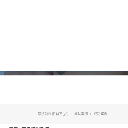
您當前位置:
首頁(yè)
成功案例
成功案例