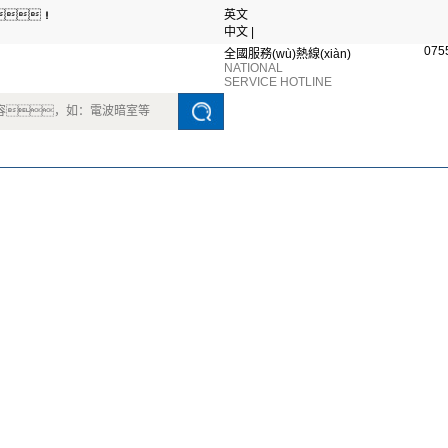
)！
英文
中文 |
075
全國服務(wù)熱線(xiàn)
NATIONAL
SERVICE HOTLINE