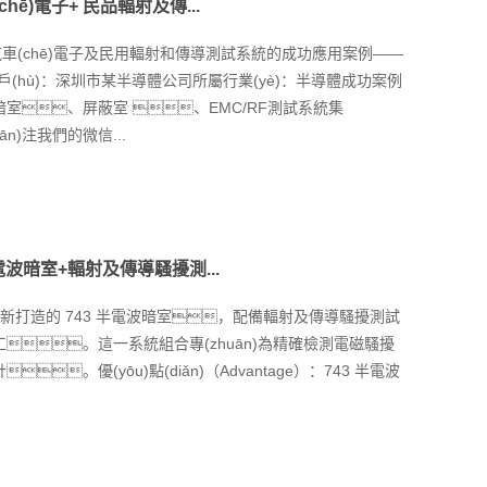
chē)電子+ 民品輻射及傳...
汽車(chē)電子及民用輻射和傳導測試系統的成功應用案例——
科技客戶(hù)：深圳市某半導體公司所屬行業(yè)：半導體成功案例
室、屏蔽室 、EMC/RF測試系統集
n)注我們的微信...
半電波暗室+輻射及傳導騷擾測...
：全新打造的 743 半電波暗室，配備輻射及傳導騷擾測試
。這一系統組合專(zhuān)為精確檢測電磁騷擾
。優(yōu)點(diǎn)（Advantage）：743 半電波