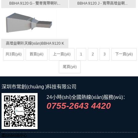
BBHA 9120 G - 雙脊寬帶喇叭...
BBHA 9120 J - 寬帶高增益喇...
高增益喇叭天線(xiàn)BBHA 9120 K
共3頁(yè)
首頁(yè)
上一頁(yè)
1
2
3
下一頁(yè)
尾頁(yè)
深圳市常創(chuàng )科技有限公司
24小時(shí)全國熱線(xiàn)服務(wù)：
0755-2643 4420
產(chǎn)品中心