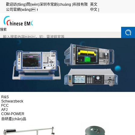
歡迎訪(fǎng)問(wèn)深圳市常創(chuàng )科技有限
英文
公司官網(wǎng)！
中文 |
搜索
R&S
Schwarzbeck
FCC
AFJ
COM-POWER
自研產(chǎn)品