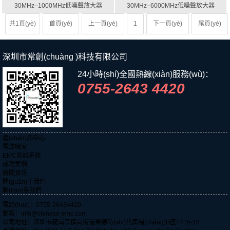
30MHz–1000MHz低噪聲放大器
30MHz–6000MHz低噪聲放大器
共1頁(yè)
首頁(yè)
上一頁(yè)
1
下一頁(yè)
尾頁(yè)
深圳市常創(chuàng )科技有限公司
24小時(shí)全國熱線(xiàn)服務(wù)：
0755-2643 4420
產(chǎn)品中心
電波暗室
EMC測試系統
成功案例
新聞資訊
關(guān)于我們
聯(lián)系我們
電話(huà)：0755-26434420
郵箱：info@chinese-emc.com
公司地址：深圳市龍崗區橫崗街道榮德時(shí)代廣場(chǎng)B座1415-16