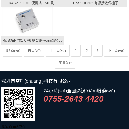
R&S?TS-EMF 便攜式 EMF 測...
R&S?HE302 有源接收偶極子
R&S?ENY81-CA6 耦合網(wǎng)絡(luò
)
共3頁(yè)
首頁(yè)
上一頁(yè)
1
2
3
下一頁(yè)
尾頁(yè)
深圳市常創(chuàng )科技有限公司
24小時(shí)全國熱線(xiàn)服務(wù)：
0755-2643 4420
產(chǎn)品中心