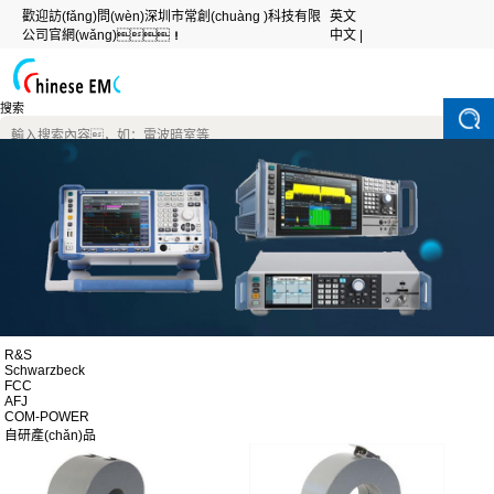
歡迎訪(fǎng)問(wèn)深圳市常創(chuàng )科技有限
英文
公司官網(wǎng)！
中文 |
搜索
R&S
Schwarzbeck
FCC
AFJ
COM-POWER
自研產(chǎn)品