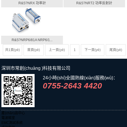
R&S?NRX 功率計
R&S?NRT2 功率反射計
R&S?NRP6/81A NRP6/1...
共1頁(yè)
首頁(yè)
上一頁(yè)
1
下一頁(yè)
尾頁(yè)
深圳市常創(chuàng )科技有限公司
24小時(shí)全國熱線(xiàn)服務(wù)：
0755-2643 4420
產(chǎn)品中心
電波暗室
EMC測試系統