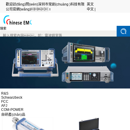
歡迎訪(fǎng)問(wèn)深圳市常創(chuàng )科技有限
英文
公司官網(wǎng)！
中文 |
搜索
R&S
Schwarzbeck
FCC
AFJ
COM-POWER
自研產(chǎn)品